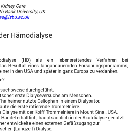
 Kidney Care
h Bank University, UK
as@lsbu.ac.uk
 der Hämodialyse
dialyse (HD) als ein lebensrettendes Verfahren bei
t das Resultat eines langandauernden Forschungsprogramms,
zelner in den USA und später in ganz Europa zu verdanken.
ie?
rsuchsweise durchgeführt.
tscher: erste Dialyseversuche am Menschen.
Thalheimer nutzte Cellophan in einem Dialysator.
aute die erste rotierende Trommelniere.
e Dialyse mit der Kolff Trommelniere in Mount Sinai, USA.
Handel erhältlich, hauptsächlich in der Akutdialyse genutzt.
bner entwickelte einen externen Gefäßzugang zur
schen (Langzeit) Dialyse.