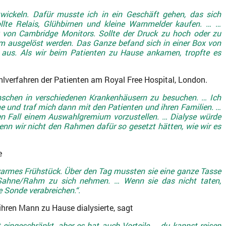
twickeln. Dafür musste ich in ein Geschäft gehen, das sich
llte Relais, Glühbirnen und kleine Warnmelder kaufen. … …
 von Cambridge Monitors. Sollte der Druck zu hoch oder zu
arm ausgelöst werden. Das Ganze befand sich in einer Box von
aus. Als wir beim Patienten zu Hause ankamen, tropfte es
ahlverfahren der Patienten am Royal Free Hospital, London.
nschen in verschiedenen Krankenhäusern zu besuchen. … Ich
ne und traf mich dann mit den Patienten und ihren Familien. …
en Fall einem Auswahlgremium vorzustellen. … Dialyse würde
enn wir nicht den Rahmen dafür so gesetzt hätten, wie wir es
e
armes Frühstück. Über den Tag mussten sie eine ganze Tasse
Sahne/Rahm zu sich nehmen. … Wenn sie das nicht taten,
e Sonde verabreichen.“.
 ihren Mann zu Hause dialysierte, sagt
st eingeschränkt, aber es hat auch Vorteile … du kannst reisen