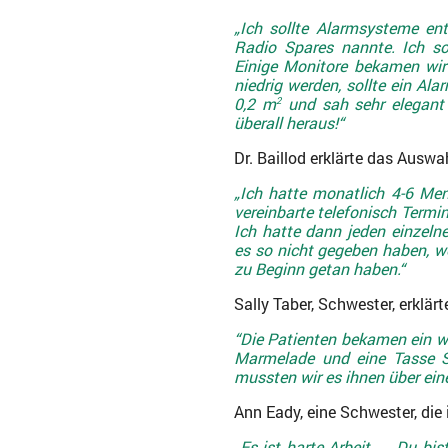
„Ich sollte Alarmsysteme en
Radio Spares nannte. Ich so
Einige Monitore bekamen wir
niedrig werden, sollte ein Al
0,2 m
und sah sehr elegant 
2
überall heraus!“
Dr. Baillod erklärte das Ausw
„Ich hatte monatlich 4-6 Me
vereinbarte telefonisch Termi
Ich hatte dann jeden einzeln
es so nicht gegeben haben, w
zu Beginn getan haben.“
Sally Taber, Schwester, erklärt
“Die Patienten bekamen ein w
Marmelade und eine Tasse 
mussten wir es ihnen über ein
Ann Eady, eine Schwester, die
„Es ist harte Arbeit. … Du bi