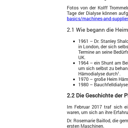
Fotos von der Kolff Trommeln
Tage der Dialyse können aufg
basics/machines-and-supplie
2.1 Wie begann die Heim
1961 – Dr. Stanley Shal
in London, der sich selb
Termine an seine Bedürf
UK.
1964 – ein Shunt am Bei
um sich selbst zu behand
Hämodialyse durch
.
1
1970 – große Heim Hämo
1980 – Bauchfelldialys
2.2 Die Geschichte der P
Im Februar 2017 traf sich e
waren, um sich an ihre Erfahr
Dr. Rosemarie Baillod, die gem
ersten Maschinen.