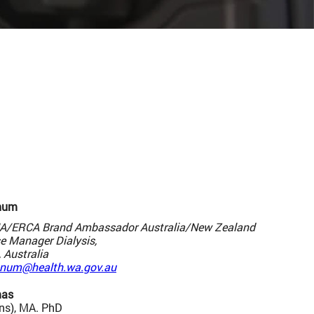
tnum
NA/ERCA Brand Ambassador Australia/New Zealand
se Manager Dialysis,
 Australia
tnum@health.wa.gov.au
mas
ns), MA. PhD