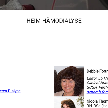
HEIM HÄMODIALYSE
Debbie For
Editor, EDT
Clinical Nur
SCGH, Perth,
eren Dialyse
deborah.for
Nicola Tho
RN, BSc (Ho