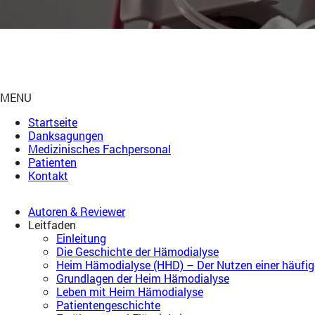
MENU
Startseite
Danksagungen
Medizinisches Fachpersonal
Patienten
Kontakt
Autoren & Reviewer
Leitfaden
Einleitung
Die Geschichte der Hämodialyse
Heim Hämodialyse (HHD) – Der Nutzen einer häufig
Grundlagen der Heim Hämodialyse
Leben mit Heim Hämodialyse
Patientengeschichte