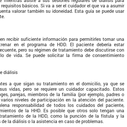
 mientras asiste a sus sesiones regulares de diálisis para
requisitos básicos. Si va a ser el cuidador el que va a asumir
cuenta valorar también su idoneidad. Esta guía se puede usar
te.
en recibir suficiente información para permitirles tomar una
trenar en el programa de HDD. El paciente debería estar
 frecuente, pero su régimen de tratamiento debe discutirse con
ilo de vida. Se puede solicitar la firma de consentimiento
 diálisis
ntes a que sigan su tratamiento en el domicilio, ya que se
sus vidas, pero se requiere un cuidador capacitado. Estos
es, parejas, miembros de la familia (por ejemplo, padres o
varios niveles de participación en la atención del paciente.
lena responsabilidad de todos los cuidados del paciente,
imientos de la HHD. Es posible que otros solo tengan una
 tratamiento de la HDD, como la punción de la fístula y la
 de la diálisis o la asistencia en caso de problemas.