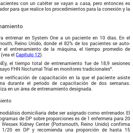
pacientes con un catéter se vayan a casa, pero entonces es
ador para que realice los procedimientos para la conexión y la
enamiento
ra entrenar en System One a un paciente en 10 días. En el
mouth, Reino Unido, donde el 82% de los pacientes se auto-
 el entrenamiento de la máquina, el tiempo promedio de
 (vea el
Capítulo 12
).
Ey, el tiempo total de entrenamiento fue de 18,9 sesiones
ensayo FHN Nocturnal Trial en monitores tradicionales
.
6
e verificación de capacitación en la que el paciente asiste
na durante el período de capacitación de dos semanas.
aliza en un área de entrenamiento designada.
miento
odiálisis domiciliaria debe ser asignado como entrenador. El
ogramas de DP sobre proporciones es de 1 enfermera para 20
el Wessex Kidney Center (Portsmouth, Reino Unido) confirma
e 1/20 en DP y recomienda una proporción de hasta 15