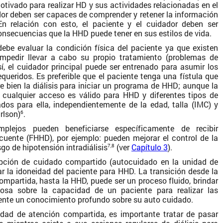
tivado para realizar HD y sus actividades relacionadas en el
ador deben ser capaces de comprender y retener la información
En relación con esto, el paciente y el cuidador deben ser
onsecuencias que la HHD puede tener en sus estilos de vida.
debe evaluar la condición física del paciente ya que existen
mpedir llevar a cabo su propio tratamiento (problemas de
r así, el cuidador principal puede ser entrenado para asumir los
queridos. Es preferible que el paciente tenga una fístula que
re bien la diálisis para iniciar un programa de HHD; aunque la
cualquier acceso es válido para HHD y diferentes tipos de
os para ella, independientemente de la edad, talla (IMC) y
rlson)
.
6
plejos pueden beneficiarse específicamente de recibir
ecuente (FHHD), por ejemplo: pueden mejorar el control de la
esgo de hipotensión intradiálisis
(ver
Capítulo 3
).
7,8
opción de cuidado compartido (autocuidado en la unidad de
uar la idoneidad del paciente para HHD. La transición desde la
ompartida, hasta la HHD, puede ser un proceso fluido, brindar
iosa sobre la capacidad de un paciente para realizar las
iente un conocimiento profundo sobre su auto cuidado.
dad de atención compartida, es importante tratar de pasar