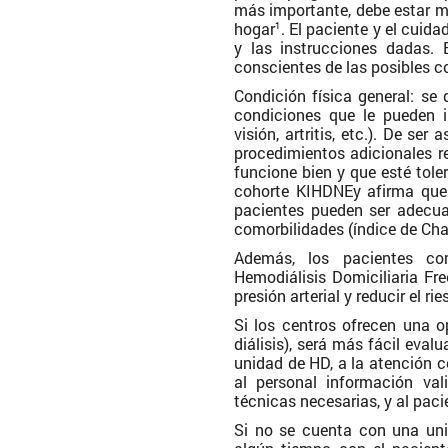
más importante, debe estar mo
hogar
. El paciente y el cuid
1
y las instrucciones dadas. 
conscientes de las posibles c
Condición física general: se 
condiciones que le pueden i
visión, artritis, etc.). De se
procedimientos adicionales re
funcione bien y que esté tole
cohorte KIHDNEy afirma que 
pacientes pueden ser adecuad
comorbilidades (índice de Cha
Además, los pacientes com
Hemodiálisis Domiciliaria Fr
presión arterial y reducir el ri
Si los centros ofrecen una 
diálisis), será más fácil eval
unidad de HD, a la atención c
al personal información val
técnicas necesarias, y al pac
Si no se cuenta con una uni