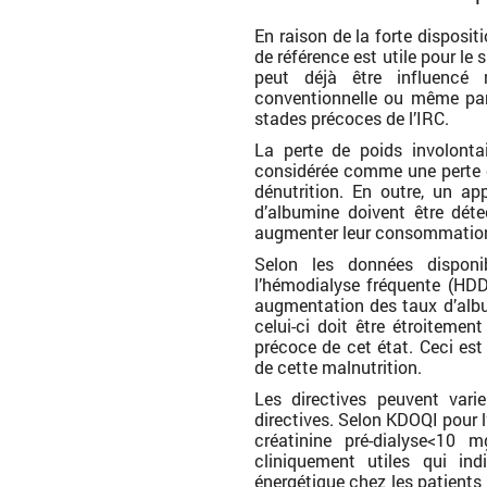
En raison de la forte disposit
de référence est utile pour le s
peut déjà être influencé 
conventionnelle ou même par 
stades précoces de l’IRC.
La perte de poids involonta
considérée comme une perte de 
dénutrition. En outre, un ap
d’albumine doivent être dét
augmenter leur consommation 
Selon les données disponi
l’hémodialyse fréquente (HDDF
augmentation des taux d’album
celui-ci doit être étroitemen
précoce de cet état. Ceci est
de cette malnutrition.
Les directives peuvent var
directives. Selon KDOQI pour 
créatinine pré-dialyse<10
cliniquement utiles qui ind
énergétique chez les patients 