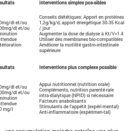
sultats
Interventions simples pos-sibles
Conseils diététiques: Apport en protéines
0mg/dl et/ou
1,2g/kg/d, apport énergétique 30-35 Kcal
00mg/dl et/ou
/ jour
minution
Augmenter la dose de dialyse à Kt/V>1.4
attendue
Utiliser des membranes bio-compatibles
térioration
Améliorer la motilité gastro-intestinale
supérieure
sultats
Interventions plus complexe possible
Appui nutritionnel (nutrition orale)
0mg/dl et/ou
Compléments, nutrition parenté-rale
00mg/dl et/ou
intra-dialytique (NPID) si nécessaire
minution
Facteurs anabolisants
attendue
Stimulants de l'appétit (expéri-mental)
0 mg/l
Anti-inflammatoire (expérimen-tal)
l – une accumulation moindre entraîne une plus