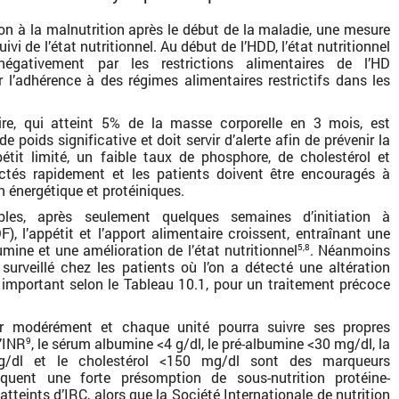
ion à la malnutrition après le début de la maladie, une mesure
uivi de l’état nutritionnel. Au début de l’HDD, l’état nutritionnel
négativement par les restrictions alimentaires de l’HD
l’adhérence à des régimes alimentaires restrictifs dans les
ire, qui atteint 5% de la masse corporelle en 3 mois, est
poids significative et doit servir d’alerte afin de prévenir la
pétit limité, un faible taux de phosphore, de cholestérol et
ectés rapidement et les patients doivent être encouragés à
énergétique et protéiniques.
bles, après seulement quelques semaines d’initiation à
), l’appétit et l’apport alimentaire croissent, entraînant une
ine et une amélioration de l’état nutritionnel
. Néanmoins
5,8
t surveillé chez les patients où l’on a détecté une altération
 important selon le Tableau 10.1, pour un traitement précoce
ier modérément et chaque unité pourra suivre ses propres
l’INR
, le sérum albumine <4 g/dl, le pré-albumine <30 mg/dl, la
9
 mg/dl et le cholestérol <150 mg/dl sont des marqueurs
iquent une forte présomption de sous-nutrition protéine-
atteints d’IRC, alors que la Société Internationale de nutrition