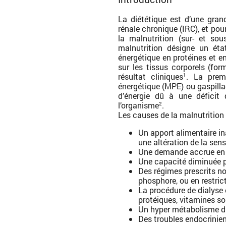
La diététique est d’une gran
rénale chronique (IRC), et pour
la malnutrition (sur- et sou
malnutrition désigne un éta
énergétique en protéines et e
sur les tissus corporels (form
résultat cliniques
. La premi
1
énergétique (MPE) ou gaspilla
d’énergie dû à une déficit
l’organisme
.
2
Les causes de la malnutrition
Un apport alimentaire in
une altération de la sen
Une demande accrue en r
Une capacité diminuée po
Des régimes prescrits no
phosphore, ou en restric
La procédure de dialyse 
protéiques, vitamines sol
Un hyper métabolisme d
Des troubles endocrinie