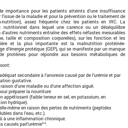
de importance pour les patients atteints d’une insuffisance
 l’issue de la maladie et pour la prévention ou le traitement de
s-nutrition), assez fréquente chez les patients en IRC. La
t nutritionnel dans lequel une carence ou un déséquilibre
n d’autres nutriments entraîne des effets néfastes mesurables
e, taille et composition corporelles), sur les fonction et les
ère et la plus importante est la malnutrition protéinée-
ge d’énergie protéique (GEP), qui se manifeste par un manque
 de protéines pour répondre aux besoins métaboliques de
 sont:
adéquat secondaire à l’anorexie causé par de l’urémie et par
sation gustative.
aison d’une maladie ou d’une affection aiguë.
ur préparer la nourriture
n appétissant (faible teneur en sel, en potassium, en
tion hydrique).
elle-même en raison des pertes de nutriments (peptides
ubles dans l’eau, etc.).
û à une inflammation chronique.
ns causés parl’urémie
.
3,4