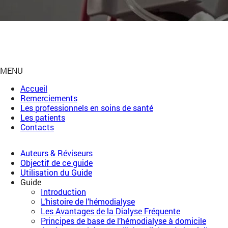
MENU
Accueil
Remerciements
Les professionnels en soins de santé
Les patients
Contacts
Auteurs & Réviseurs
Objectif de ce guide
Utilisation du Guide
Guide
Introduction
L’histoire de l’hémodialyse
Les Avantages de la Dialyse Fréquente
Principes de base de l’hémodialyse à domicile