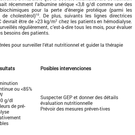
luait récemment l’albumine sérique <3,8 g/dl comme une des
 biochimiques pour la perte d’énergie protéique (parmi les
 de cholestérol)
. De plus, suivants les lignes directrices
10
MC devrait être de >23 kg/m
chez les patients en hémodialyse.
2
rveillés régulièrement, c’est-à-dire tous les mois, pour évaluer
les besoins des patients.
ées pour surveiller l’état nutritionnel et guider la thérapie
sultats
Posibles intervenciones
minution
ntinue ou <85%
W
Suspecter GEP et donner des détails
.0 g/dl
évaluation nutritionnelle
leurs de pré-
Prévoir des mesures préven-tives
alyse
lativement
ibles