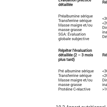
Ré
détaillée
Préalbumine sérique
<3
Transferrine sérique
<2
Masse maigre et/ou
Di
masse grasse
in
SGA: Évaluation
Dé
globale subjective
Répéter l'évaluation
détaillée (2 – 3 mois
Ré
plus tard)
Pré albumine sérique
<3
Transferrine sérique
<2
Masse maigre et/ou
Di
masse grasse
in
Protéine C-réactive
>1
10.2 Apport nutritionne