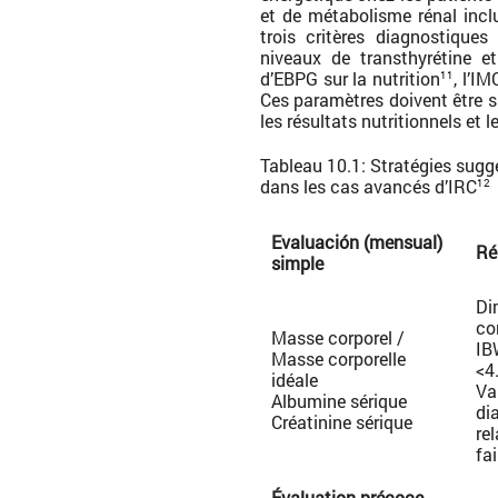
et de métabolisme rénal inc
trois critères diagnostiques
niveaux de transthyrétine et
d’EBPG sur la nutrition
, l’I
11
Ces paramètres doivent être su
les résultats nutritionnels et 
Tableau 10.1: Stratégies suggér
dans les cas avancés d’IRC
12
Evaluación (mensual)
Ré
simple
Di
co
Masse corporel /
IB
Masse corporelle
<4
idéale
Va
Albumine sérique
di
Créatinine sérique
re
fa
Évaluation précoce