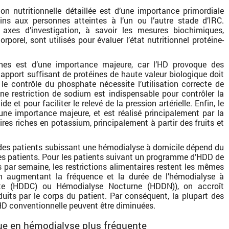
on nutritionnelle détaillée est d’une importance primordiale
oins aux personnes atteintes à l’un ou l’autre stade d’IRC.
 axes d’investigation, à savoir les mesures biochimiques,
corporel, sont utilisés pour évaluer l’état nutritionnel protéine-
es est d’une importance majeure, car l’HD provoque des
 apport suffisant de protéines de haute valeur biologique doit
le contrôle du phosphate nécessite l’utilisation correcte de
ne restriction de sodium est indispensable pour contrôler la
e et pour faciliter le relevé de la pression artérielle. Enfin, le
une importance majeure, et est réalisé principalement par la
ires riches en potassium, principalement à partir des fruits et
 des patients subissant une hémodialyse à domicile dépend du
les patients. Pour les patients suivant un programme d’HDD de
es par semaine, les restrictions alimentaires restent les mêmes
n augmentant la fréquence et la durée de l’hémodialyse à
rte (HDDC) ou Hémodialyse Nocturne (HDDN)), on accroît
duits par le corps du patient. Par conséquent, la plupart des
’HD conventionnelle peuvent être diminuées.
ue en hémodialyse plus fréquente