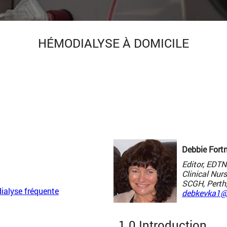
HÉMODIALYSE À DOMICILE
Debbie For
Editor, EDT
Clinical Nur
SCGH, Perth,
dialyse fréquente
debkevka1@
1.0 Introduction