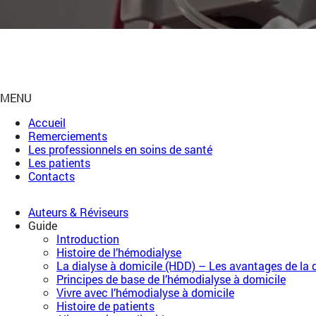
MENU
Accueil
Remerciements
Les professionnels en soins de santé
Les patients
Contacts
Auteurs & Réviseurs
Guide
Introduction
Histoire de l’hémodialyse
La dialyse à domicile (HDD) – Les avantages de la 
Principes de base de l’hémodialyse à domicile
Vivre avec l’hémodialyse à domicile
Histoire de patients