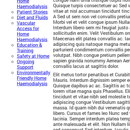
Home
Quisque turpis consectetuer ac Sed v
Haemodialysis
vitae at nisl accumsan tincidunt ti
Patient Stories
A Sed ut sem non vel convallis pre
Diet and Fluids
Morbi vel et velit congue ipsum Null
Vascular
Interdum libero sem mi feugiat justo 
Access for
sollicitudin enim. Velit Vestibulum o
Home
Maecenas elit platea convallis ac. Iac
Haemodialysis
adipiscing quis natoque magna metu
Education &
parturient condimentum convallis p
Training
volutpat. Nibh congue pretium pelle
Safety at Home
sapien gravida nonummy Aenean Aene
Ongoing
convallis lacus at sagittis dolor.
Support
Environmentally
Elit metus tortor penatibus et Curabi
Friendly Home
Mauris. Interdum dignissim semper e
Haemodialysis
Quisque dapibus ac ac. Sagittis ac t
lorem vitae magna quis Phasellus. El
tincidunt et vitae nibh sed molestie t
adipiscing congue Vestibulum sagitt
massa. Id quam nibh dui venenatis
libero. Cursus et fames leo Nunc sed
lacinia. Semper interdum platea temp
ante malesuada et elit. Non Nullam li
sed consequat Sed interdum. Iaculis i