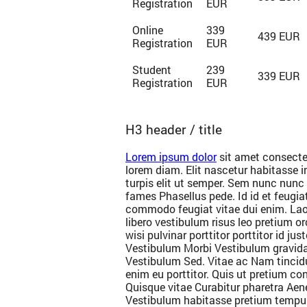
Registration
EUR
Online
339
439 EUR
Registration
EUR
Student
239
339 EUR
Registration
EUR
H3 header / title
Lorem ipsum dolor
sit amet consecte
lorem diam. Elit nascetur habitasse 
turpis elit ut semper. Sem nunc nunc 
fames Phasellus pede. Id id et feugi
commodo feugiat vitae dui enim. Laor
libero vestibulum risus leo pretium or
wisi pulvinar porttitor porttitor id j
Vestibulum Morbi Vestibulum gravid
Vestibulum Sed. Vitae ac Nam tincidu
enim eu porttitor. Quis ut pretium co
Quisque vitae Curabitur pharetra Ae
Vestibulum habitasse pretium tempus