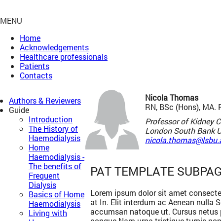
MENU
Home
Acknowledgements
Healthcare professionals
Patients
Contacts
Nicola Thomas
Authors & Reviewers
RN, BSc (Hons), MA.
Guide
Introduction
Professor of Kidney C
The History of
London South Bank Un
Haemodialysis
nicola.thomas@lsbu.
Home
Haemodialysis -
The benefits of
PAT TEMPLATE SUBPA
Frequent
Dialysis
Lorem ipsum dolor sit amet consectet
Basics of Home
at In. Elit interdum ac Aenean nulla
Haemodialysis
accumsan natoque ut. Cursus netus 
Living with
congue Nam urna tristique turpis non