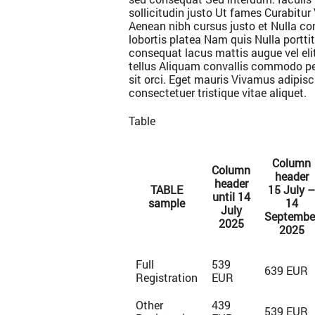
sollicitudin justo Ut fames Curabitu
Aenean nibh cursus justo et Nulla con
lobortis platea Nam quis Nulla portti
consequat lacus mattis augue vel eli
tellus Aliquam convallis commodo p
sit orci. Eget mauris Vivamus adipisci
consectetuer tristique vitae aliquet.
Table
Column
Column
header
header
TABLE
15 July –
until 14
sample
14
July
Septembe
2025
2025
Full
539
639 EUR
Registration
EUR
Other
439
539 EUR