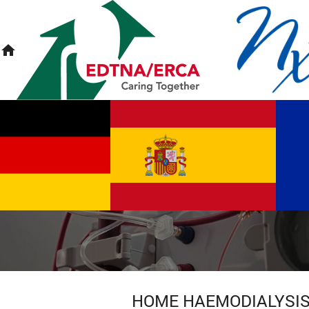
home
HOME HAEMODIALYSI